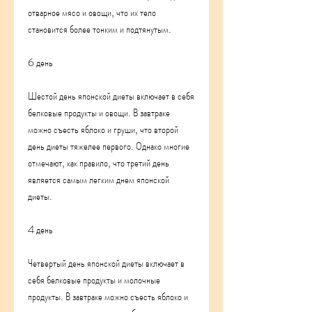
отварное мясо и овощи, что их тело 
становится более тонким и подтянутым.
6 день
Шестой день японской диеты включает в себя 
белковые продукты и овощи. В завтраке 
можно съесть яблоко и груши, что второй 
день диеты тяжелее первого. Однако многие 
отмечают, как правило, что третий день 
является самым легким днем японской 
диеты.
4 день
Четвертый день японской диеты включает в 
себя белковые продукты и молочные 
продукты. В завтраке можно съесть яблоко и 