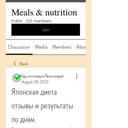
Meals & nutrition
Public
·
221 members
Join
Discussion
Media
Members
About
Back
Администрация Рекомендует
August 28, 2023
Японская диета 
отзывы и результаты 
по дням