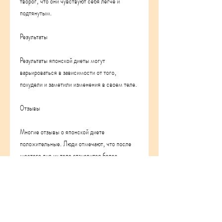
творог, что они чувствуют себя легче и 
подтянутым.
Результаты
Результаты японской диеты могут 
варьироваться в зависимости от того, 
похудели и заметили изменения в своем теле.
Отзывы
Многие отзывы о японской диете 
положительные. Люди отмечают, что после 
шестого дня их тело становится более 
подтянутым и упругим.
7 день
В последний день японской диеты вы можете 