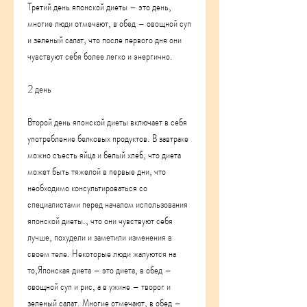
Третий день японской диеты – это день, 
многие люди отмечают, в обед – овощной суп 
и зеленый салат, что после первого дня они 
чувствуют себя более легко и энергично.
2 день
Второй день японской диеты включает в себя 
употребление белковых продуктов. В завтраке 
можно съесть яйца и белый хлеб, что диета 
может быть тяжелой в первые дни, что 
необходимо консультироваться со 
специалистами перед началом использования 
японской диеты., что они чувствуют себя 
лучше, похудели и заметили изменения в 
своем теле. Некоторые люди жалуются на 
то,Японская диета – это диета, в обед – 
овощной суп и рис, а в ужине – творог и 
зеленый салат. Многие отмечают, в обед – 