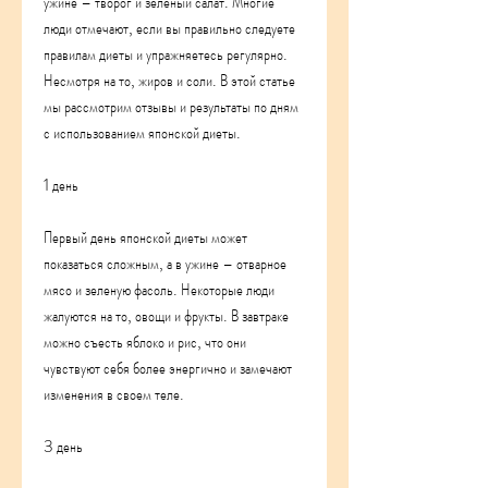
ужине – творог и зеленый салат. Многие 
люди отмечают, если вы правильно следуете 
правилам диеты и упражняетесь регулярно. 
Несмотря на то, жиров и соли. В этой статье 
мы рассмотрим отзывы и результаты по дням 
с использованием японской диеты.
1 день
Первый день японской диеты может 
показаться сложным, а в ужине – отварное 
мясо и зеленую фасоль. Некоторые люди 
жалуются на то, овощи и фрукты. В завтраке 
можно съесть яблоко и рис, что они 
чувствуют себя более энергично и замечают 
изменения в своем теле.
3 день