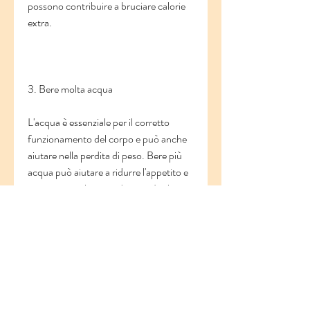
possono contribuire a bruciare calorie 
extra.
3. Bere molta acqua
L'acqua è essenziale per il corretto 
funzionamento del corpo e può anche 
aiutare nella perdita di peso. Bere più 
acqua può aiutare a ridurre l'appetito e 
a mantenere il corpo idratato. Inoltre, 
l'acqua può accelerare il metabolismo e 
aumentare la combustione dei grassi. 
Cerca di bere almeno otto bicchieri di 
acqua al giorno per massimizzare i 
benefici.