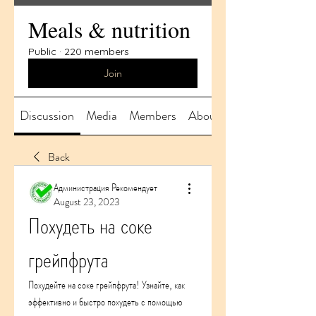
Meals & nutrition
Public
·
220 members
Join
Discussion
Media
Members
About
Back
Администрация Рекомендует
August 23, 2023
Похудеть на соке 
грейпфрута
Похудейте на соке грейпфрута! Узнайте, как 
эффективно и быстро похудеть с помощью 