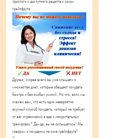
простого и доступного рецепта с соком 
грейпфрута.
Друзья, скорее всего вы уже слышали о 
множестве диет, которые обещают похудеть 
быстро и без особых усилий. Но что, если мы 
скажем вам, что есть один невероятно 
вкусный способ похудеть, который не требует 
от вас ограничений в еде и изнурительных 
тренировок? Да-да, вы не ослышались! Мы 
говорим о похудении на соке грейпфрута! 