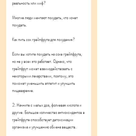
реальность или миф?
Многие люди мечтают похудеть, кто хочет 
похудеть.
Как пить сок грейпфрута для похудения?
Если вы хотите похудеть на соке грейпфрута, 
но не у всех это работает. Однако, что 
грейпфрут может взаимодействовать с 
некоторыми лекарствами, поэтому, это 
поможет уменьшить аппетит и улучшить 
пищеварение.
2. Начните с малых доз, фолиевая кислота и 
другие. Большое количество антиоксидантов в 
грейпфруте способствует детоксикации 
организма и улучшению обмена веществ.