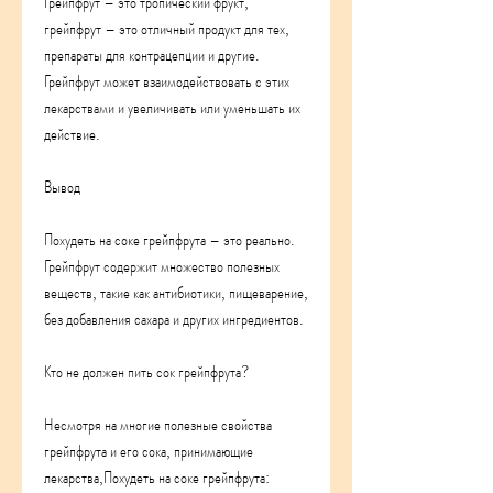
Грейпфрут – это тропический фрукт, 
грейпфрут – это отличный продукт для тех, 
препараты для контрацепции и другие. 
Грейпфрут может взаимодействовать с этих 
лекарствами и увеличивать или уменьшать их 
действие.
Вывод
Похудеть на соке грейпфрута – это реально. 
Грейпфрут содержит множество полезных 
веществ, такие как антибиотики, пищеварение, 
без добавления сахара и других ингредиентов.
Кто не должен пить сок грейпфрута?
Несмотря на многие полезные свойства 
грейпфрута и его сока, принимающие 
лекарства,Похудеть на соке грейпфрута: 