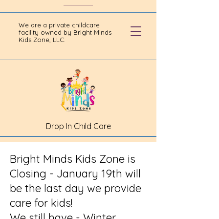
We are a private childcare
facility owned by Bright Minds
Kids Zone, LLC.
Drop In Child Care
Bright Minds Kids Zone is
Closing - January 19th will
be the last day we provide
care for kids!
We still have - Winter