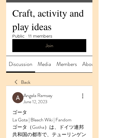
Craft, activity and
play ideas
Public
·
11 members
Join
Discussion
Media
Members
About
Back
Angela Ramsey
June 12, 2023
ゴータ
La Gota | Bleach Wiki | Fandom
ゴータ（Gotha）は、ドイツ連邦
共和国の都市で、テューリンゲン