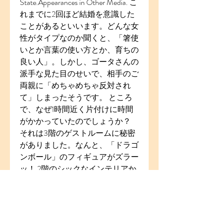
State.Appearances in Other Media. こ
れまでに2回ほど結婚を意識した
ことがあるといいます。どんな女
性がタイプなのか聞くと、「箸使
いとか言葉の使い方とか、育ちの
良い人」。しかし、ゴータさんの
派手な見た目のせいで、相手のご
両親に「めちゃめちゃ反対され
て」しまったそうです。 ところ
で、なぜ1時間近く片付けに時間
がかかっていたのでしょうか？ 
それは3階のゲストルームに秘密
がありました。なんと、「ドラゴ
ンボール」のフィギュアがズラー
ッ！ 2階のシックなインテリアか
らは想像できない「オタク部屋」
（ゴータさん）です。帰ってみた
ら地震で倒れていたそうで、直す
のに時間がかかっていたそうで