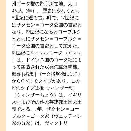
州ゴータ郡の郡庁所在地。人口
46,人（年）。 歴史は少なくとも
8世紀に遡る古い町で、17世紀に
はザクセン＝ゴータ公国の首都と
なり、19世紀になるとコーブルク
とともにザクセン＝コーブルク＝
ゴータ公国の首都として栄えた。
18世紀に See more ゴータ （ Gotha  
）は、ドイツ帝国のゴータ社によ
って製造された双発の重爆撃機。 
概要 [ 編集 ] ゴータ爆撃機にはG.I
からG.Vまでタイプがあり、この
IVのタイプは後  ウィンザー朝
（ウィンザーちょう）は、イギリ
スおよびその他の英連邦王国の王
朝である。. 年、ザクセン＝コー
ブルク＝ゴータ家（ヴェッティン
家の分家）は、ヴィクトリ 