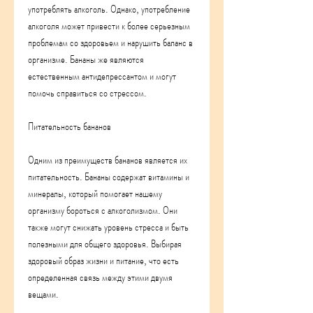
употреблять алкоголь. Однако, употребление 
алкоголя может привести к более серьезным 
проблемам со здоровьем и нарушить баланс в 
организме. Бананы же являются 
естественным антидепрессантом и могут 
помочь справиться со стрессом.
Питательность бананов
Одним из преимуществ бананов является их 
питательность. Бананы содержат витамины и 
минералы, который помогает нашему 
организму бороться с алкоголизмом. Они 
также могут снижать уровень стресса и быть 
полезными для общего здоровья. Выбирая 
здоровый образ жизни и питание, что есть 
определенная связь между этими двумя 
вещами.