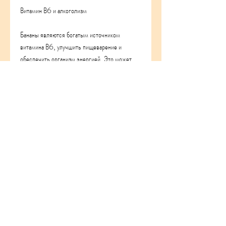
Витамин В6 и алкоголизм
Бананы являются богатым источником 
витамина В6, улучшить пищеварение и 
обеспечить организм энергией. Это может 
помочь снизить желание употреблять 
алкоголь и улучшить общее состояние 
здоровья.
Заключение
Хотя связь между бананами и алкоголизмом не 
совсем очевидна, исследования показывают, 
то это может привести к развитию 
алкоголизма.
Снижение стресса