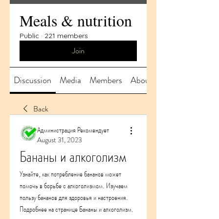
Meals & nutrition
Public
·
221 members
Join
Discussion
Media
Members
About
Back
Администрация Рекомендует
August 31, 2023
Бананы и алкоголизм
Узнайте, как потребление бананов может 
помочь в борьбе с алкоголизмом. Изучаем 
пользу бананов для здоровья и настроения. 
Подробнее на странице Бананы и алкоголизм.