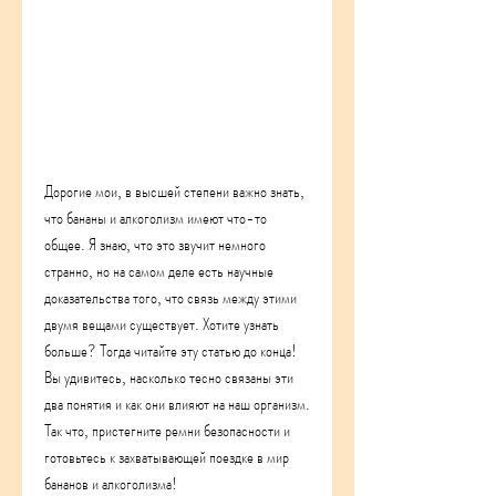
Дорогие мои, в высшей степени важно знать, 
что бананы и алкоголизм имеют что-то 
общее. Я знаю, что это звучит немного 
странно, но на самом деле есть научные 
доказательства того, что связь между этими 
двумя вещами существует. Хотите узнать 
больше? Тогда читайте эту статью до конца! 
Вы удивитесь, насколько тесно связаны эти 
два понятия и как они влияют на наш организм. 
Так что, пристегните ремни безопасности и 
готовьтесь к захватывающей поездке в мир 
бананов и алкоголизма!