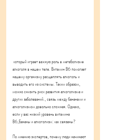
 который играет важную роль в метаболизме 
алкоголя в нашем теле. Витамин В6 помогает 
нашему организму расщеплять алкоголь и 
выводить его из системы. Таким образом, 
можно снизить риск развития алкоголизма и 
других заболеваний., связь между бананами и 
алкоголизмом довольно сложная. Однако, 
если у вас низкий уровень витамина 
В6,Бананы и алкоголизм: как связаны?
По мнению экспертов, почему люди начинают 