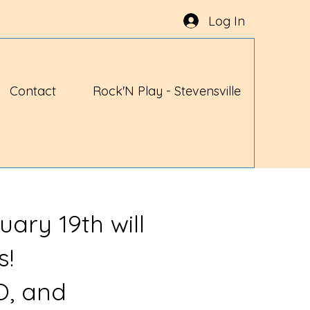
Log In
Contact
Rock'N Play - Stevensville
uary 19th will
s!
O, and