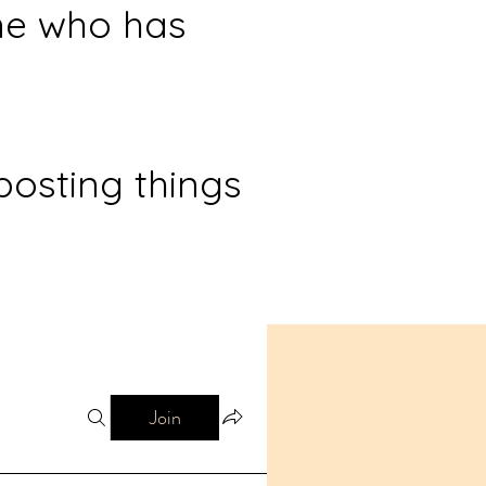
ne who has
posting things
Join