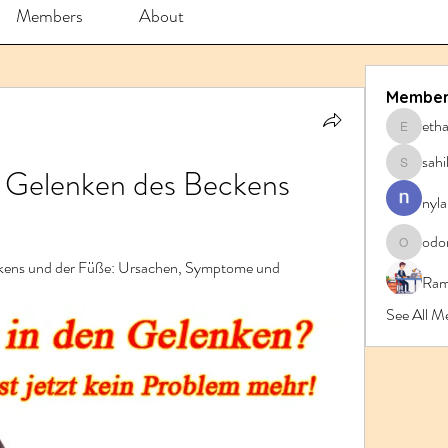
Members
About
Member
eth
ethanbl
sahi
 Gelenken des Beckens 
sahil.sa
nyla
odo
odorrem
kens und der Füße: Ursachen, Symptome und 
Ram
See All M