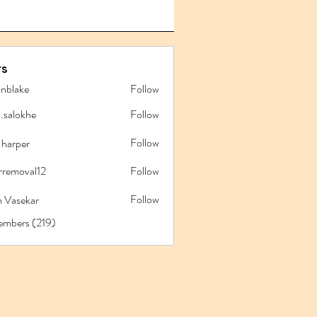
s
anblake
Follow
ake
l.salokhe
Follow
lokhe
Follow
 harper
rremoval12
Follow
oval12
Follow
 Vasekar
embers (219)