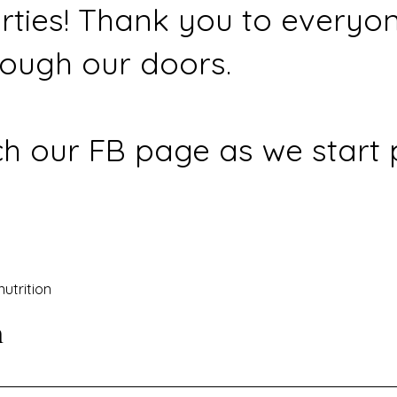
rties! Thank you to everyo
ough our doors.
h our FB page as we start 
nutrition
n