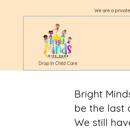
We are a private
Drop In Child Care
Bright Mind
be the last
We still ha