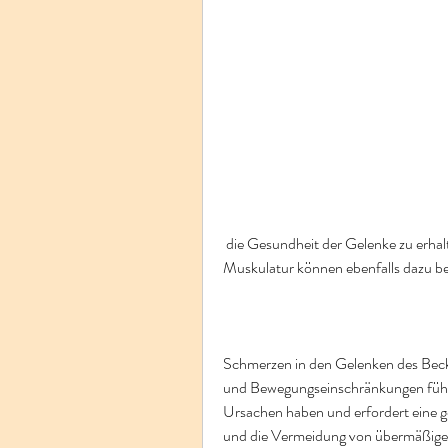
 die Gesundheit der Gelenke zu erhalten. Regelmäßige Bewegung und Stärkung der 
Muskulatur können ebenfalls dazu b
Schmerzen in den Gelenken des Beck
und Bewegungseinschränkungen führ
Ursachen haben und erfordert eine 
und die Vermeidung von übermäßiger 