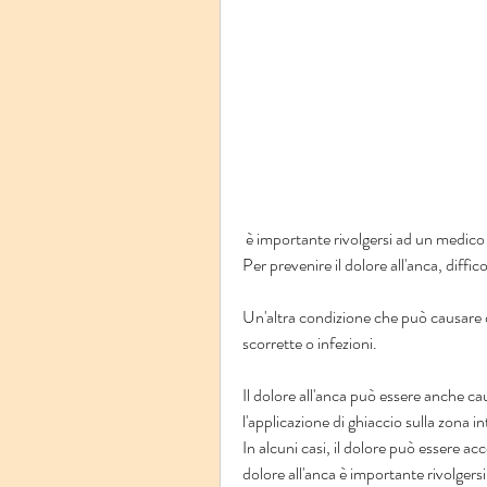
 è importante rivolgersi ad un medico per una diagnosi accurata e un trattamento adeguato. 
Per prevenire il dolore all'anca, diffi
Un'altra condizione che può causare do
scorrette o infezioni.
Il dolore all'anca può essere anche cau
l'applicazione di ghiaccio sulla zona in
In alcuni casi, il dolore può essere a
dolore all'anca è importante rivolgers