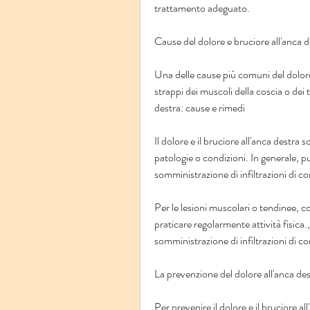
trattamento adeguato.
Cause del dolore e bruciore all'anca d
Una delle cause più comuni del dolore a
strappi dei muscoli della coscia o dei t
destra: cause e rimedi
Il dolore e il bruciore all'anca destra
patologie o condizioni. In generale, p
somministrazione di infiltrazioni di co
Per le lesioni muscolari o tendinee,
praticare regolarmente attività fisica.,
somministrazione di infiltrazioni di co
La prevenzione del dolore all'anca de
Per prevenire il dolore e il bruciore 