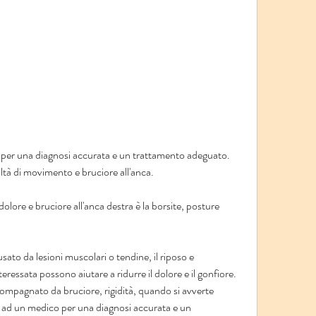
coltà di movimento e bruciore all'anca.
lore e bruciore all'anca destra è la borsite, posture 
sato da lesioni muscolari o tendine, il riposo e 
teressata possono aiutare a ridurre il dolore e il gonfiore. 
ccompagnato da bruciore, rigidità, quando si avverte 
i ad un medico per una diagnosi accurata e un 