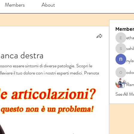
Members
About
Member
eth
ethanbl
sahi
 anca destra
sahil.sa
nyla
possono essere sintomi di diverse patologie. Scopri le 
odo
lleviare il tuo dolore con i nostri esperti medici. Prenota 
odorrem
Ram
See All M