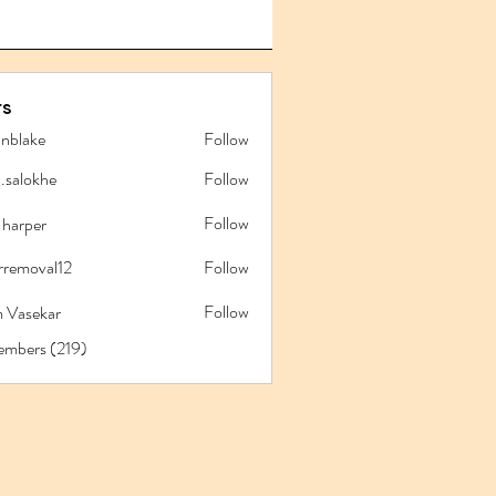
s
anblake
Follow
ake
l.salokhe
Follow
lokhe
Follow
 harper
rremoval12
Follow
oval12
Follow
 Vasekar
embers (219)