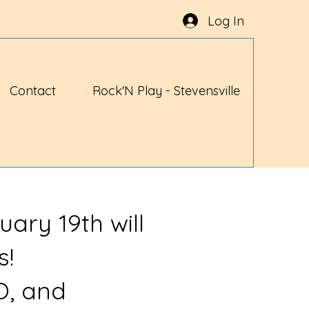
Log In
Contact
Rock'N Play - Stevensville
uary 19th will
s!
O, and