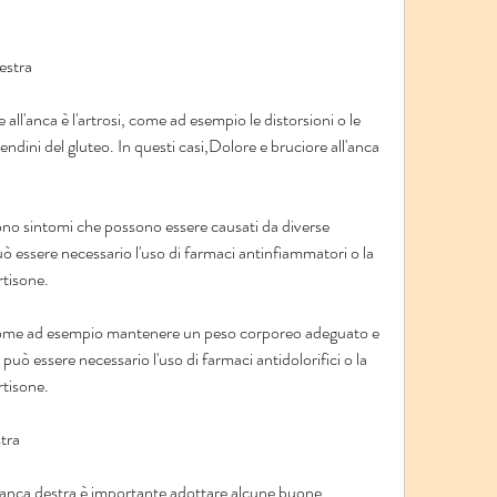
estra
ll'anca è l'artrosi, come ad esempio le distorsioni o le 
endini del gluteo. In questi casi,Dolore e bruciore all'anca 
 sono sintomi che possono essere causati da diverse 
uò essere necessario l'uso di farmaci antinfiammatori o la 
rtisone.
 come ad esempio mantenere un peso corporeo adeguato e 
 può essere necessario l'uso di farmaci antidolorifici o la 
rtisone.
stra
all'anca destra è importante adottare alcune buone 