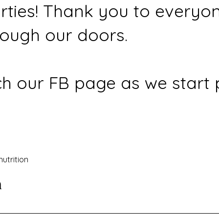
rties! Thank you to everyo
ough our doors.
h our FB page as we start 
nutrition
n