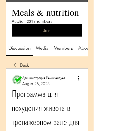
Meals & nutrition
Public
·
221 members
Join
Discussion
Media
Members
About
Back
Администрация Рекомендует
August 26, 2023
Программа для 
похудения живота в 
тренажерном зале для 