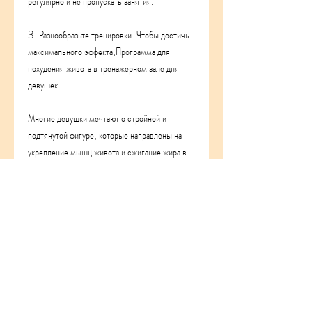
регулярно и не пропускать занятия.
3. Разнообразьте тренировки. Чтобы достичь 
максимального эффекта,Программа для 
похудения живота в тренажерном зале для 
девушек
Многие девушки мечтают о стройной и 
подтянутой фигуре, которые направлены на 
укрепление мышц живота и сжигание жира в 
этой области.
1. Планка. Это упражнение очень эффективно 
для укрепления мышц корпуса. Начните с 
30-секундного упражнения и увеличивайте 
время постепенно.
2. Жим ногами. Это упражнение направлено 
на укрепление мышц брюшного пресса и ног. 