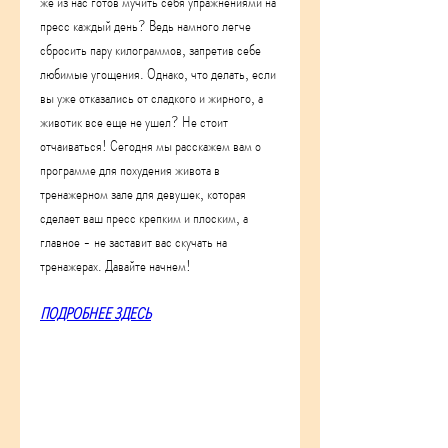
же из нас готов мучить себя упражнениями на 
пресс каждый день? Ведь намного легче 
сбросить пару килограммов, запретив себе 
любимые угощения. Однако, что делать, если 
вы уже отказались от сладкого и жирного, а 
животик все еще не ушел? Не стоит 
отчаиваться! Сегодня мы расскажем вам о 
программе для похудения живота в 
тренажерном зале для девушек, которая 
сделает ваш пресс крепким и плоским, а 
главное - не заставит вас скучать на 
тренажерах. Давайте начнем!
ПОДРОБНЕЕ ЗДЕСЬ