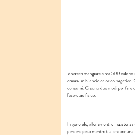
 dovresti mangiare circa 500 calorie in meno di quelle che bruci in un giorno. Tuttavia, devi 
creare un bilancio calorico negativo. C
consumi. Ci sono due modi per fare ci
l'esercizio fisico.
In generale, allenamenti di resistenza 
perdere peso mentre ti alleni per una 