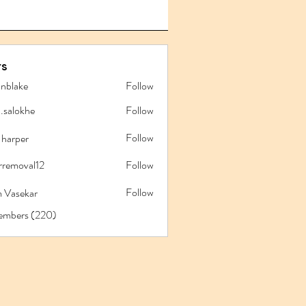
s
anblake
Follow
ake
l.salokhe
Follow
lokhe
Follow
 harper
rremoval12
Follow
oval12
Follow
 Vasekar
Members (220)