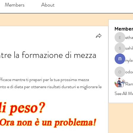
Members
About
Member
eth
ethanbl
sahi
re la formazione di mezza 
sahil.sa
nyla
odo
odorrem
icace mentre ti prepari per la tua prossima mezza 
Ram
o e di dieta per ottenere risultati duraturi e migliorare le 
See All 