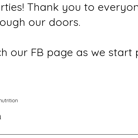
rties! Thank you to everyo
ough our doors.
h our FB page as we start 
nutrition
n