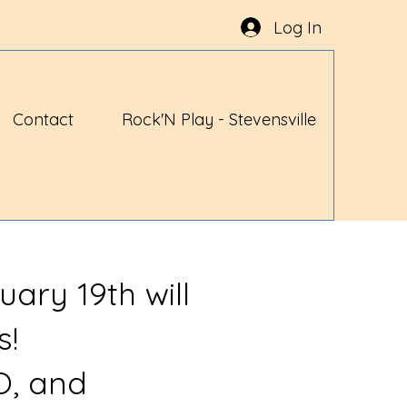
Log In
Contact
Rock'N Play - Stevensville
uary 19th will
s!
O, and