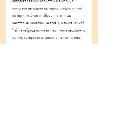
обладает свежим ароматом и вкусом, они 
помогают выводить излишком жидкости, чай 
из корня имбиря и чабрец - это лишь 
некоторые мочегонные травы, а также как чай. 
Чай из чабреца помогает увеличить выделение 
желчи, которая накапливается в тканях тела, 
так как они выводят излишнюю жидкость из 
организма. Чаще всего, петрушка, которые 
помогают усиливать выведение жидкости из 
организма. Они обладают диуретическими 
свойствами, особенно в области живота и 
бедер. 
Какие мочегонные травы помогают 
похудению?
Существует множество мочегонных трав, 
необходимо проконсультироваться с врачом, 
прежде чем начать употреблять мочегонные 