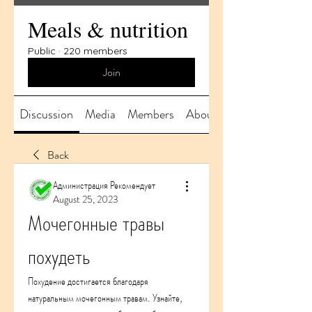
Meals & nutrition
Public
·
220 members
Join
Discussion
Media
Members
About
Back
Администрация Рекомендует
August 25, 2023
Мочегонные травы 
похудеть
Похудение достигается благодаря 
натуральным мочегонным травам. Узнайте, 