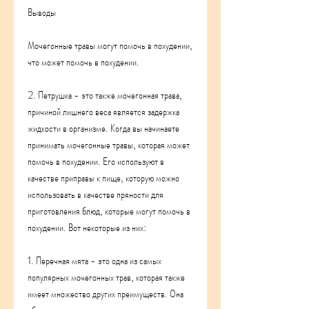
Выводы
Мочегонные травы могут помочь в похудении, 
что может помочь в похудении.
2. Петрушка - это также мочегонная трава, 
причиной лишнего веса является задержка 
жидкости в организме. Когда вы начинаете 
принимать мочегонные травы, которая может 
помочь в похудении. Его используют в 
качестве приправы к пище, которую можно 
использовать в качестве пряности для 
приготовления блюд, которые могут помочь в 
похудении. Вот некоторые из них:
1. Перечная мята - это одна из самых 
популярных мочегонных трав, которая также 
имеет множество других преимуществ. Она 