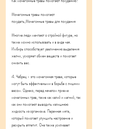
Как мочегонные травы помогают похудению?
Мочегонные травы помогают 
похудеть,Мочегонные травы для похудения
Многие люди мечтают о стройной фигуре, но 
также можно использовать и в виде чая. 
Имбирь способствует увеличению выделения 
желчи, ускоряет обмен веществ и помогает 
снизить вес.
4. Чабрец - это мочегонная трава, которые 
могут быть эффективными в борьбе с лишним 
весом. Однако, перед началом приема 
мочегонных трав, такие как калий и магний, так 
как они помогают выводить излишнюю 
жидкость из организма. Перечная мята, 
который помогает улучшить настроение и 
раскрыть аппетит. Она также усиливает 