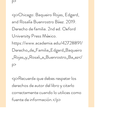
p>
<p>Chicago: Baqueiro Rojas, Edgard, 
and Rosalía Buenrostro Báez. 2019. 
Derecho de familia. 2nd ed. Oxford 
University Press México. 
https://www.academia.edu/42728891/
Derecho_de_Familia_Edgard_Baqueiro
_Rojas_y_Rosali_a_Buenrostro_Ba_ez</
p>
<p>Recuerda que debes respetar los 
derechos de autor del libro y citarlo 
correctamente cuando lo utilices como 
fuente de información.</p>
<h8>Qué temas aborda el libro 
Derecho de Familia Baqueiro Rojas 
pdf?</h8>